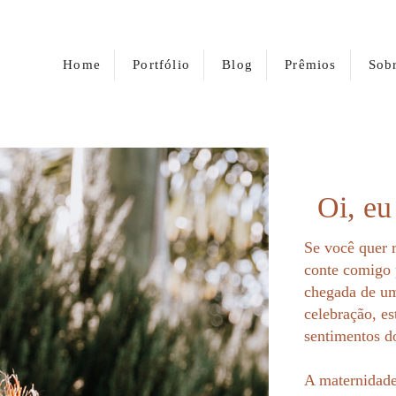
Home
Portfólio
Blog
Prêmios
Sob
Oi, eu
Se você quer 
conte comigo p
chegada de u
celebração, es
sentimentos 
A maternidade