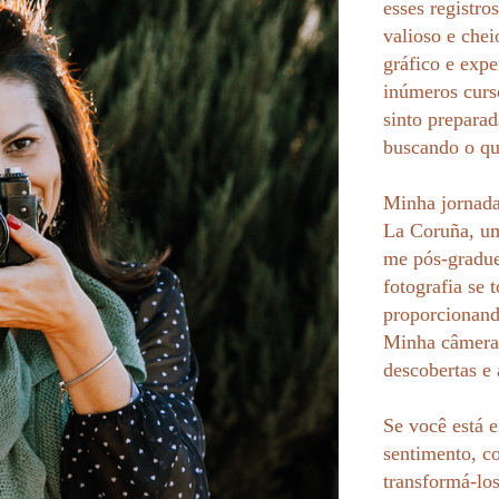
esses registro
valioso e che
gráfico e exp
inúmeros curs
sinto prepara
buscando o q
Minha jornada
La Coruña, um
me pós-gradue
fotografia se
proporcionand
Minha câmera 
descobertas e
Se você está e
sentimento, c
transformá-lo