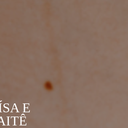
ÍSA E
AITÊ