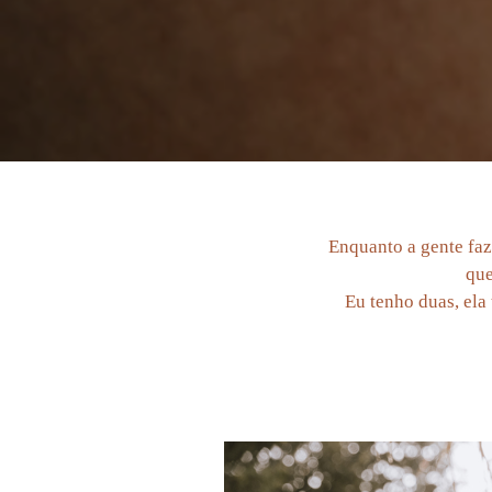
Enquanto a gente faz
que
Eu tenho duas, ela