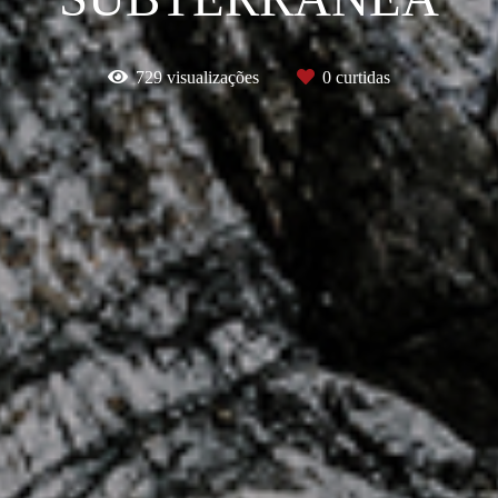
729
visualizações
0
curtidas