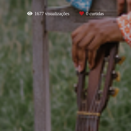
1677
visualizações
0
curtidas